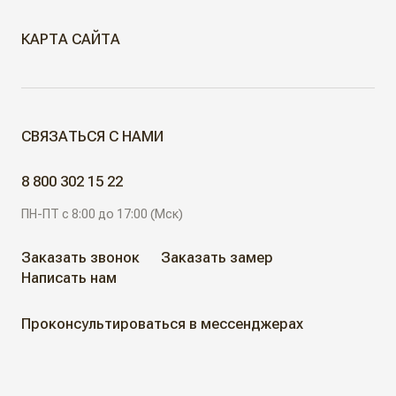
КАРТА САЙТА
МЕЖКОМНАТНЫЕ ДВЕРИ
СВЯЗАТЬСЯ С НАМИ
Скрытые двери
ДВЕРИ ДЛЯ ОБЪЕКТОВ
8 800 302 15 22
Современные двери
ПН-ПТ с 8:00 до 17:00 (Мск)
АЛЮМИНИЕВЫЕ РЕШЕНИЯ
Дизайнерские двери
Заказать звонок
Заказать замер
Написать нам
АКЦИИ
Неоклассические двери
Проконсультироваться в мессенджерах
Классические двери
ГДЕ КУПИТЬ
Жалюзийные двери