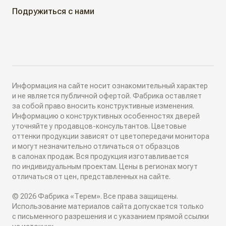
КАК КУПИТЬ
Подружиться с нами
Алюминиевые двери
Как выбрать
ДИЗАЙН-ПРОЕКТЫ
Двери в наличии
Как замерить
РАЗДВИЖНЫЕ ПЕРЕГОРОДКИ
Информация на сайте носит ознакомительный характер
Дизайнеры в вашем городе
и не является публичной офертой. Фабрика оставляет
за собой право вносить конструктивные изменения.
Классические перегородки
Информацию о конструктивных особенностях дверей
СИСТЕМЫ ОТКРЫВАНИЯ
Блог
уточняйте у продавцов-консультантов. Цветовые
Современные перегородки
оттенки продукции зависят от цветопередачи монитора
Распашные двери
и могут незначительно отличаться от образцов
ИНТЕРЬЕРНЫЕ РЕШЕНИЯ
в салонах продаж. Вся продукция изготавливается
Алюминиевые перегородки
по индивидуальным проектам. Цены в регионах могут
Складные двери
отличаться от цен, представленных на сайте.
Плинтусы
ТО, ЧТО ВЫ ИЩЕТЕ
© 2026 Фабрика «Терем». Все права защищены.
Поворотные двери
Накладки на входные двери
Использование материалов сайта допускается только
Скрытые двери
с письменного разрешения и с указанием прямой ссылки
О КОМПАНИИ